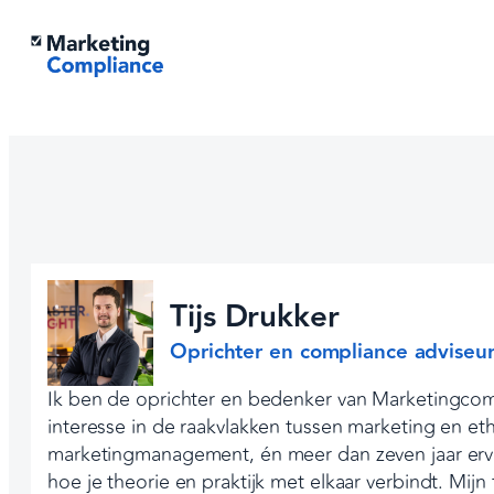
Ga
naar
de
inhoud
Tijs Drukker
Oprichter en compliance adviseu
Ik ben de oprichter en bedenker van Marketingcompl
interesse in de raakvlakken tussen marketing en et
marketingmanagement, én meer dan zeven jaar ervar
hoe je theorie en praktijk met elkaar verbindt. Mij