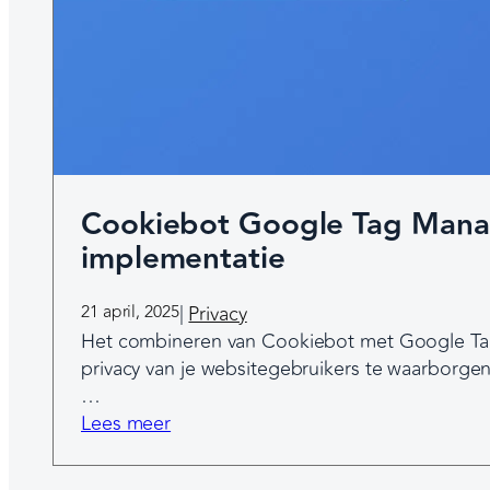
l
i
j
k
h
e
i
d
Cookiebot Google Tag Manag
e
implementatie
n
w
21 april, 2025
|
Privacy
a
Het combineren van Cookiebot met Google Tag
a
privacy van je websitegebruikers te waarborge
r
…
o
:
Lees meer
m
C
i
o
s