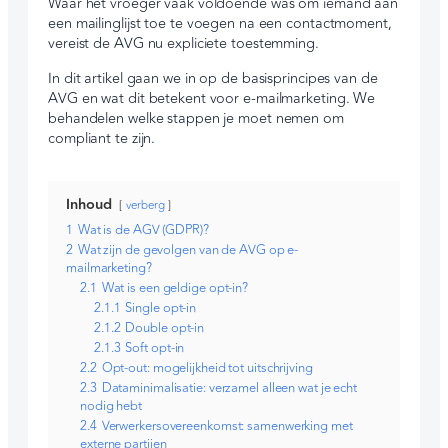
Waar het vroeger vaak voldoende was om iemand aan
een mailinglijst toe te voegen na een contactmoment,
vereist de AVG nu expliciete toestemming.
In dit artikel gaan we in op de basisprincipes van de
AVG en wat dit betekent voor e-mailmarketing. We
behandelen welke stappen je moet nemen om
compliant te zijn.
Inhoud
verberg
1
Wat is de AGV (GDPR)?
2
Wat zijn de gevolgen van de AVG op e-
mailmarketing?
2.1
Wat is een geldige opt-in?
2.1.1
Single opt-in
2.1.2
Double opt-in
2.1.3
Soft opt-in
2.2
Opt-out: mogelijkheid tot uitschrijving
2.3
Dataminimalisatie: verzamel alleen wat je echt
nodig hebt
2.4
Verwerkersovereenkomst: samenwerking met
externe partijen