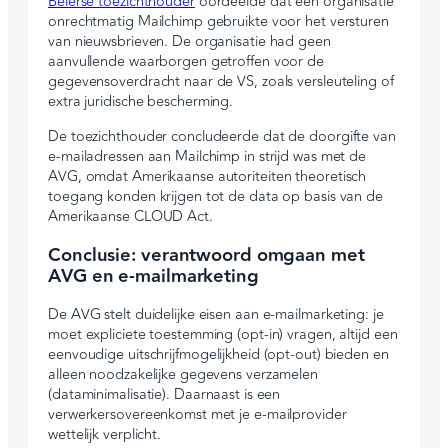
Beierse toezichthouder
oordeelde dat een organisatie
onrechtmatig Mailchimp gebruikte voor het versturen
van nieuwsbrieven. De organisatie had geen
aanvullende waarborgen getroffen voor de
gegevensoverdracht naar de VS, zoals versleuteling of
extra juridische bescherming.
De toezichthouder concludeerde dat de doorgifte van
e-mailadressen aan Mailchimp in strijd was met de
AVG, omdat Amerikaanse autoriteiten theoretisch
toegang konden krijgen tot de data op basis van de
Amerikaanse CLOUD Act.
Conclusie: verantwoord omgaan met
AVG en e-mailmarketing
De AVG stelt duidelijke eisen aan e-mailmarketing: je
moet expliciete toestemming (opt-in) vragen, altijd een
eenvoudige uitschrijfmogelijkheid (opt-out) bieden en
alleen noodzakelijke gegevens verzamelen
(dataminimalisatie). Daarnaast is een
verwerkersovereenkomst met je e-mailprovider
wettelijk verplicht.